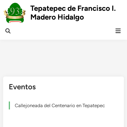
Skip
Tepatepec de Francisco I.
to
Madero Hidalgo
content
Mai
Open
Men
Search
Eventos
Callejoneada del Centenario en Tepatepec