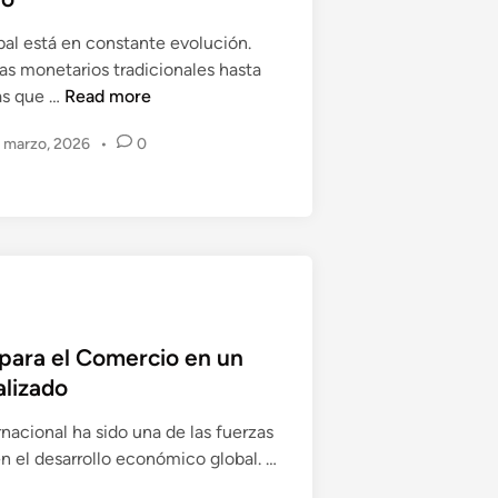
al está en constante evolución.
as monetarios tradicionales hasta
D
as que …
Read more
i
 marzo, 2026
•
0
n
e
r
o
y
E
c
o
 para el Comercio en un
n
lizado
o
m
nacional ha sido una de las fuerzas
í
n el desarrollo económico global. …
a
: