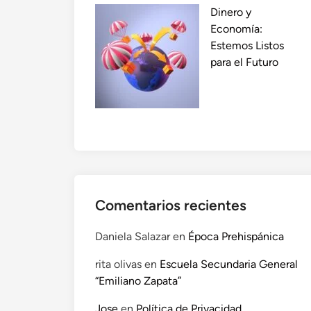
Dinero y
Economía:
Estemos Listos
para el Futuro
Comentarios recientes
Daniela Salazar
en
Época Prehispánica
rita olivas
en
Escuela Secundaria General
“Emiliano Zapata”
Jose
en
Política de Privacidad