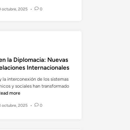
E
 octubre, 2025
•
0
s
t
e
m
o
s
L
 en la Diplomacia: Nuevas
i
laciones Internacionales
s
t
y la interconexión de los sistemas
o
micos y sociales han transformado
s
Read more
p
a
 octubre, 2025
•
0
r
a
e