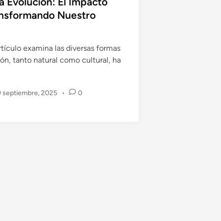
 Evolución: El Impacto
ansformando Nuestro
N
tículo examina las diversas formas
ón, tanto natural como cultural, ha
 septiembre, 2025
•
0
m
R