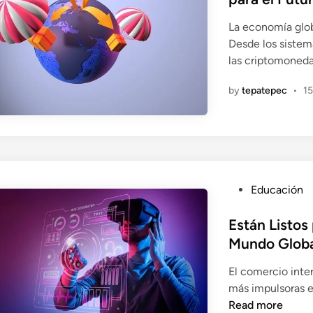
e
La economía glob
d
Desde los sistem
i
las criptomoned
n
by
tepatepec
•
15
P
Educación
o
s
Están Listos
t
Mundo Globa
e
El comercio inter
d
más impulsoras e
i
E
Read more
n