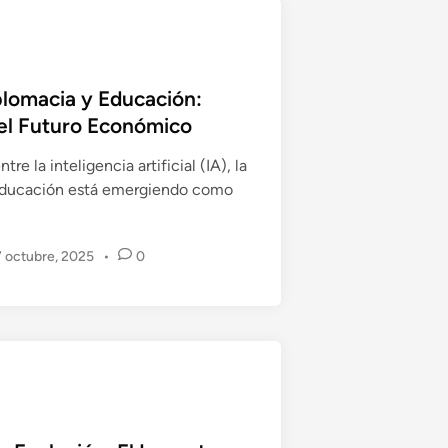
l
F
u
t
iplomacia y Educación:
u
el Futuro Económico
r
o
tre la inteligencia artificial (IA), la
 educación está emergiendo como
D
 octubre, 2025
•
0
p
m