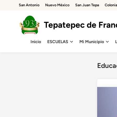
Skip
San Antonio
Nuevo México
San Juan Tepa
Coloni
to
content
Tepatepec de Franc
Inicio
ESCUELAS
Mi Municipio
Educa