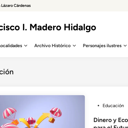
a Lázaro Cárdenas
isco I. Madero Hidalgo
Localidades
Archivo Histórico
Personajes ilustres
ción
P
Educación
o
s
Dinero y Eco
t
para el Futu