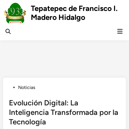
Skip
Tepatepec de Francisco I.
to
Madero Hidalgo
content
Mai
Open
Men
Search
Posted
Noticias
in
Evolución Digital: La
Inteligencia Transformada por la
Tecnología