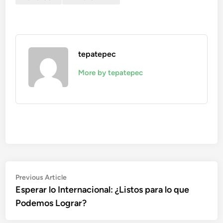
tepatepec
More by tepatepec
Navegación
Previous
Previous Article
article:
Esperar lo Internacional: ¿Listos para lo que
de
Podemos Lograr?
entradas