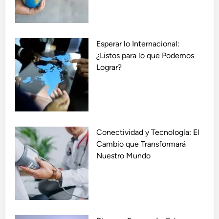
t
R
e
e
P
a
o
l
Esperar lo Internacional:
d
i
¿Listos para lo que Podemos
e
d
Lograr?
m
a
o
d
s
:
E
Conectividad y Tecnología: El
l
Cambio que Transformará
C
Nuestro Mundo
a
m
b
i
o
y