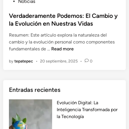
P
Noticias
d
o
e
s
Verdaderamente Podemos: El Cambio y
r
t
la Evolución en Nuestras Vidas
a
e
m
Resumen: Este artículo explora la naturaleza del
d
e
cambio y la evolución personal como componentes
i
n
V
fundamentales de …
Read more
n
t
e
e
by
tepatepec
•
20 septiembre, 2025
•
0
r
D
d
o
a
m
d
i
Entradas recientes
e
n
r
a
Evolución Digital: La
a
r
Inteligencia Transformada por
m
á
la Tecnología
e
t
n
u