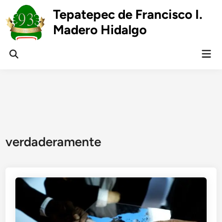
Skip
Tepatepec de Francisco I.
to
Madero Hidalgo
content
Mai
Open
Men
Search
verdaderamente