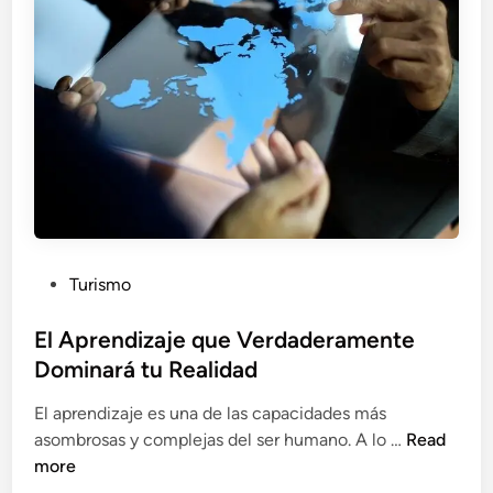
P
Turismo
o
s
El Aprendizaje que Verdaderamente
t
Dominará tu Realidad
e
El aprendizaje es una de las capacidades más
d
E
asombrosas y complejas del ser humano. A lo …
Read
i
l
more
n
A