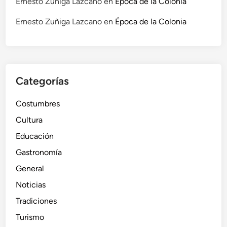
r
Ernesto Zuñiga Lazcano
en
Época de la Colonia
a
Ernesto Zuñiga Lazcano
en
Época de la Colonia
s
V
i
d
a
Categorías
s
Costumbres
Cultura
Educación
Gastronomía
General
Noticias
Tradiciones
Turismo