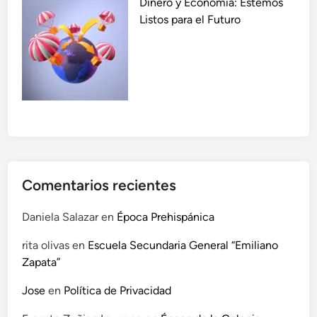
Dinero y Economía: Estemos
l
Listos para el Futuro
a
E
v
o
l
u
c
i
ó
n
Comentarios recientes
e
n
Daniela Salazar
en
Época Prehispánica
N
rita olivas
en
Escuela Secundaria General “Emiliano
u
Zapata”
e
s
Jose
en
Política de Privacidad
t