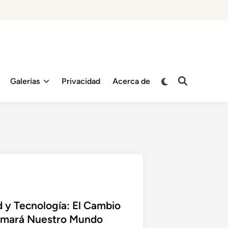
Switch
Galerías
Privacidad
Acerca de
Open
to
Search
dark
mode
 y Tecnología: El Cambio
rmará Nuestro Mundo