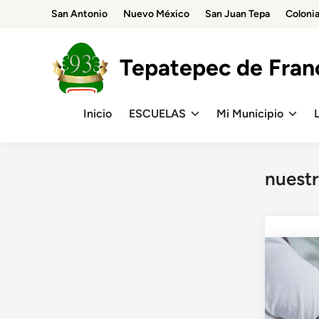
Skip
San Antonio
Nuevo México
San Juan Tepa
Coloni
to
content
Tepatepec de Franc
Inicio
ESCUELAS
Mi Municipio
nuest