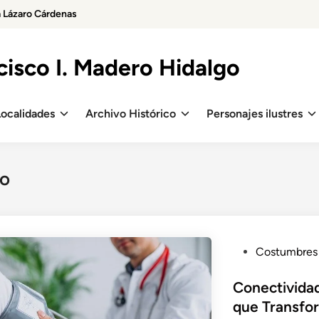
a Lázaro Cárdenas
isco I. Madero Hidalgo
Localidades
Archivo Histórico
Personajes ilustres
ro
P
Costumbres
o
s
Conectividad
t
que Transfo