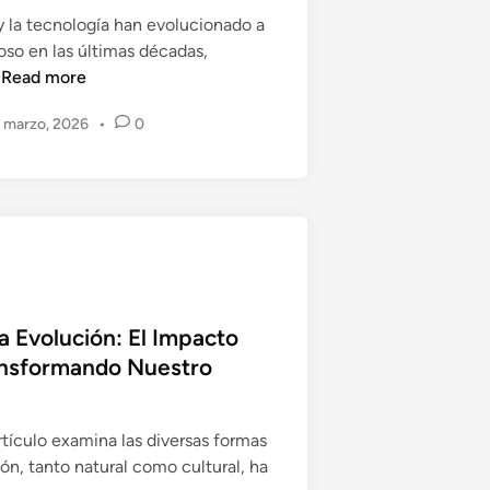
y la tecnología han evolucionado a
oso en las últimas décadas,
C
…
Read more
o
 marzo, 2026
•
0
n
e
c
t
i
v
i
d
 Evolución: El Impacto
a
ansformando Nuestro
d
y
T
tículo examina las diversas formas
e
ón, tanto natural como cultural, ha
c