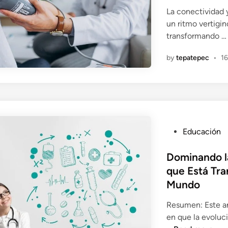
e
La conectividad 
d
un ritmo vertigin
i
transformando 
n
by
tepatepec
•
16
P
Educación
o
s
Dominando la
t
que Está Tr
e
Mundo
d
i
Resumen: Este ar
n
en que la evoluci