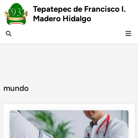
Skip
Tepatepec de Francisco I.
to
Madero Hidalgo
content
Mai
Open
Men
Search
mundo