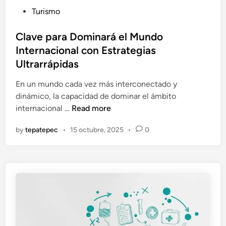
m
t
P
Turismo
e
u
o
r
a
s
Clave para Dominará el Mundo
c
l
t
Internacional con Estrategias
i
e
Ultrarrápidas
o
d
e
i
En un mundo cada vez más interconectado y
n
n
dinámico, la capacidad de dominar el ámbito
u
C
internacional …
Read more
n
l
M
by
tepatepec
•
15 octubre, 2025
•
0
a
u
v
n
e
d
p
o
a
G
r
l
a
o
D
b