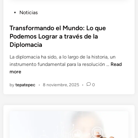
e
o
ñ
r
P
Noticias
a
m
o
l
a
s
Transformando el Mundo: Lo que
e
r
t
Podemos Lograr a través de la
s
á
e
Diplomacia
d
N
d
e
u
i
La diplomacia ha sido, a lo largo de la historia, un
E
e
n
T
instrumento fundamental para la resolución …
Read
v
s
r
more
o
t
a
l
r
by
tepatepec
•
8 noviembre, 2025
•
0
n
u
o
s
c
M
f
i
u
o
ó
n
r
n
d
m
o
a
n