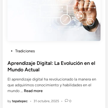
d
o
e
l
M
u
n
d
P
Tradiciones
o
o
:
s
Aprendizaje Digital: La Evolución en el
L
t
Mundo Actual
o
e
q
El aprendizaje digital ha revolucionado la manera en
d
u
que adquirimos conocimiento y habilidades en el
i
e
A
mundo …
Read more
n
P
p
o
by
tepatepec
•
31 octubre, 2025
•
0
r
d
e