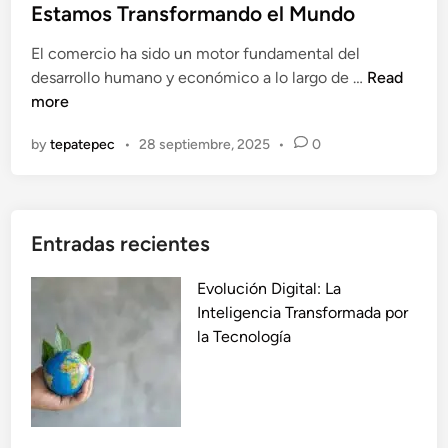
t
Estamos Transformando el Mundo
l
i
e
I
a
El comercio ha sido un motor fundamental del
d
m
s
C
desarrollo humano y económico a lo largo de …
Read
i
p
U
o
more
n
a
l
m
c
t
by
tepatepec
•
28 septiembre, 2025
•
0
e
t
r
r
o
a
c
q
r
i
u
r
Entradas recientes
o
e
á
y
E
p
Evolución Digital: La
E
s
i
Inteligencia Transformada por
n
t
d
la Tecnología
f
á
a
e
T
s
r
r
m
a
e
n