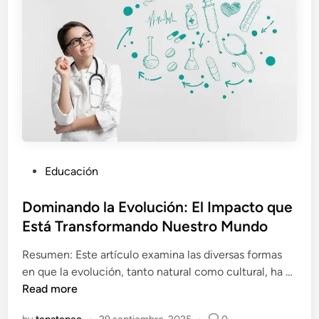
o
a
m
l
i
i
n
z
a
a
r
d
á
o
e
l
M
P
Educación
u
o
n
s
Dominando la Evolución: El Impacto que
d
t
Está Transformando Nuestro Mundo
o
e
I
Resumen: Este artículo examina las diversas formas
d
n
D
en que la evolución, tanto natural como cultural, ha …
i
t
o
Read more
n
e
m
r