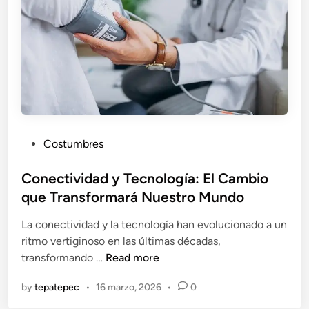
P
Costumbres
o
s
Conectividad y Tecnología: El Cambio
t
que Transformará Nuestro Mundo
e
La conectividad y la tecnología han evolucionado a un
d
ritmo vertiginoso en las últimas décadas,
i
C
transformando …
Read more
n
o
by
tepatepec
•
16 marzo, 2026
•
0
n
e