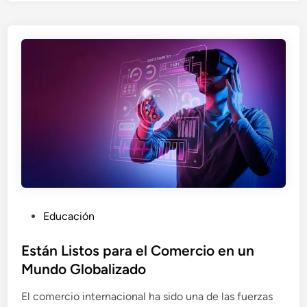
e
n
m
d
o
i
s
z
L
a
o
j
g
e
r
D
a
i
r
g
a
i
t
t
r
a
P
Educación
a
l
o
v
:
s
Están Listos para el Comercio en un
é
L
t
Mundo Globalizado
s
a
e
d
E
El comercio internacional ha sido una de las fuerzas
d
e