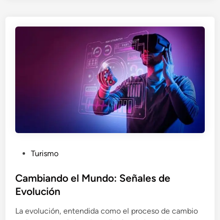
c
t
i
v
i
d
a
d
y
T
e
c
n
P
Turismo
o
o
l
s
Cambiando el Mundo: Señales de
o
t
Evolución
g
e
í
La evolución, entendida como el proceso de cambio
d