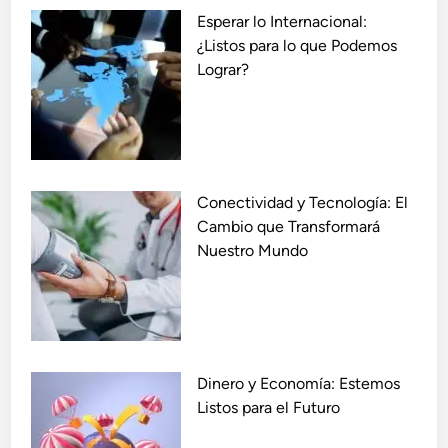
d
s
Esperar lo Internacional:
a
f
¿Listos para lo que Podemos
d
o
Lograr?
e
r
s
m
:
a
C
n
ó
d
Conectividad y Tecnología: El
m
o
Cambio que Transformará
o
N
Nuestro Mundo
E
u
s
e
t
s
a
t
m
r
o
o
Dinero y Economía: Estemos
s
M
Listos para el Futuro
T
u
r