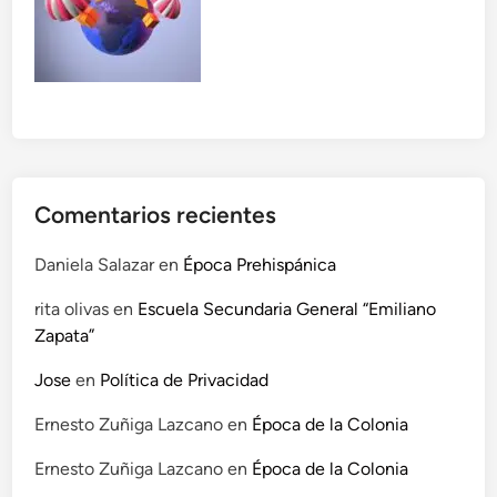
n
a
d
n
o
s
f
o
r
m
a
Comentarios recientes
n
d
Daniela Salazar
en
Época Prehispánica
o
rita olivas
en
Escuela Secundaria General “Emiliano
e
Zapata”
l
M
Jose
en
Política de Privacidad
u
n
Ernesto Zuñiga Lazcano
en
Época de la Colonia
d
Ernesto Zuñiga Lazcano
en
Época de la Colonia
o