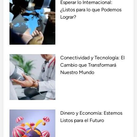
Esperar lo Internacional:
r
e
¿Listos para lo que Podemos
c
n
Lograr?
i
e
o
l
G
M
l
e
o
r
Conectividad y Tecnología: El
b
c
Cambio que Transformará
a
a
Nuestro Mundo
l
d
a
o
T
G
r
l
a
o
v
b
Dinero y Economía: Estemos
é
a
Listos para el Futuro
s
l
d