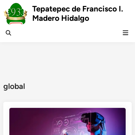
Skip
Tepatepec de Francisco I.
to
Madero Hidalgo
content
Mai
Open
Men
Search
global