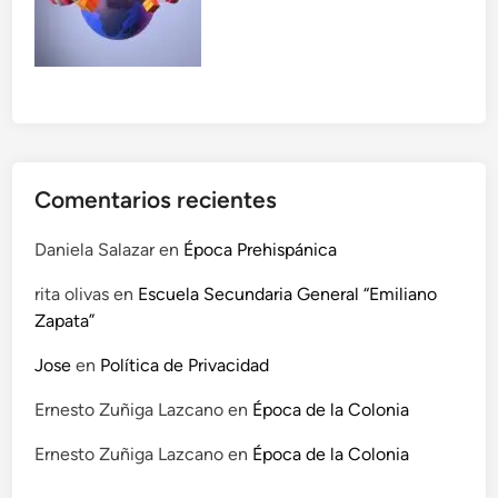
e
l
a
I
n
t
e
l
Comentarios recientes
i
g
Daniela Salazar
en
Época Prehispánica
e
rita olivas
en
Escuela Secundaria General “Emiliano
n
Zapata”
c
i
Jose
en
Política de Privacidad
a
Ernesto Zuñiga Lazcano
en
Época de la Colonia
Ernesto Zuñiga Lazcano
en
Época de la Colonia