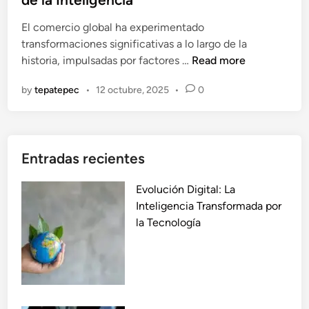
e
e
El comercio global ha experimentado
s
d
transformaciones significativas a lo largo de la
:
i
E
historia, impulsadas por factores …
Read more
L
n
v
a
by
tepatepec
•
12 octubre, 2025
•
0
o
F
l
o
u
r
c
m
Entradas recientes
i
a
ó
d
Evolución Digital: La
n
e
Inteligencia Transformada por
d
I
la Tecnología
e
n
l
n
C
o
o
v
m
a
e
r