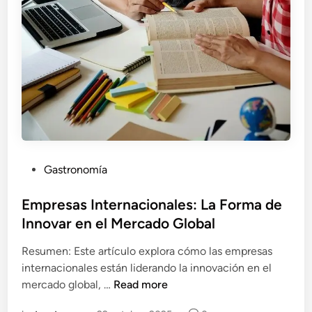
r
a
u
n
F
u
t
u
r
o
C
P
Gastronomía
l
o
i
s
Empresas Internacionales: La Forma de
m
t
Innovar en el Mercado Global
á
e
Resumen: Este artículo explora cómo las empresas
t
d
internacionales están liderando la innovación en el
i
i
E
mercado global, …
Read more
c
n
m
o