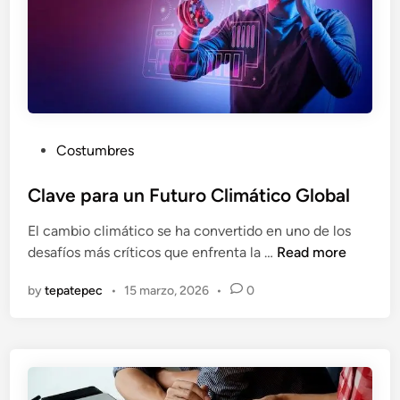
P
Costumbres
o
s
Clave para un Futuro Climático Global
t
El cambio climático se ha convertido en uno de los
e
C
desafíos más críticos que enfrenta la …
Read more
d
l
i
by
tepatepec
•
15 marzo, 2026
•
0
a
n
v
e
p
a