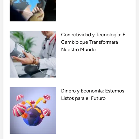
E
s
p
e
Conectividad y Tecnología: El
r
Cambio que Transformará
a
Nuestro Mundo
n
d
o
u
n
F
Dinero y Economía: Estemos
u
Listos para el Futuro
t
u
r
o
S