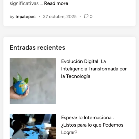
E
significativas …
Read more
n
c
by
tepatepec
•
27 octubre, 2025
•
0
o
n
o
m
Entradas recientes
í
a
Evolución Digital: La
y
Inteligencia Transformada por
E
la Tecnología
d
u
c
a
c
i
Esperar lo Internacional:
ó
¿Listos para lo que Podemos
n
Lograr?
: