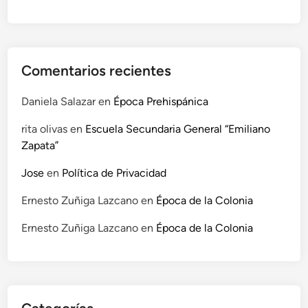
o
s
t
e
n
Comentarios recientes
i
b
Daniela Salazar
en
Época Prehispánica
l
rita olivas
en
Escuela Secundaria General “Emiliano
e
Zapata”
Jose
en
Política de Privacidad
Ernesto Zuñiga Lazcano
en
Época de la Colonia
Ernesto Zuñiga Lazcano
en
Época de la Colonia