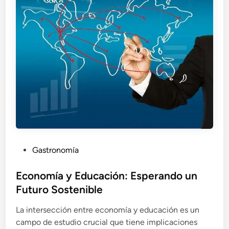
P
Gastronomía
o
s
Economía y Educación: Esperando un
t
Futuro Sostenible
e
La intersección entre economía y educación es un
d
campo de estudio crucial que tiene implicaciones
i