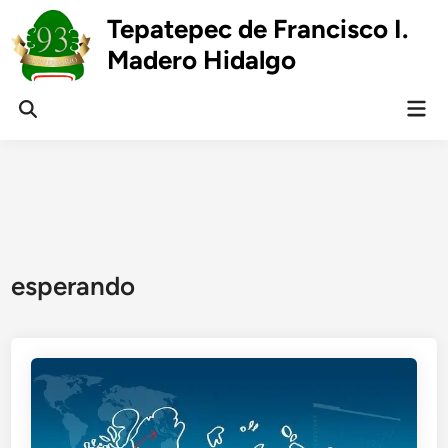
Skip
Tepatepec de Francisco I.
to
Madero Hidalgo
content
Mai
Open
Men
Search
esperando