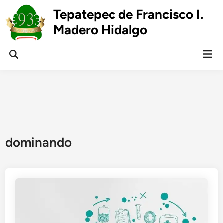
Skip
Tepatepec de Francisco I.
to
Madero Hidalgo
content
Mai
Open
Men
Search
dominando