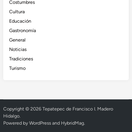
Costumbres
n
Cultura
d
o
Educación
Gastronomía
General
Noticias
Tradiciones
Turismo
Copyright © 2026
Tepatepec de Francisco I. Madero
Hidalgo
.
Powered by
WordPress
and
HybridMag
.