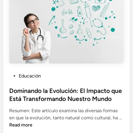
P
Educación
o
s
Dominando la Evolución: El Impacto que
t
Está Transformando Nuestro Mundo
e
Resumen: Este artículo examina las diversas formas
d
D
en que la evolución, tanto natural como cultural, ha …
i
o
Read more
n
m