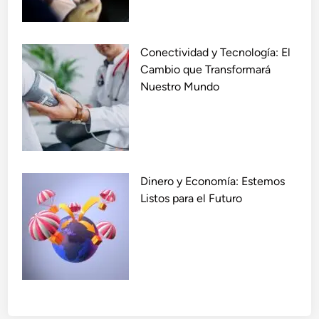
E
l
I
Conectividad y Tecnología: El
m
Cambio que Transformará
p
Nuestro Mundo
a
c
t
o
q
u
Dinero y Economía: Estemos
e
Listos para el Futuro
E
s
t
á
T
r
a