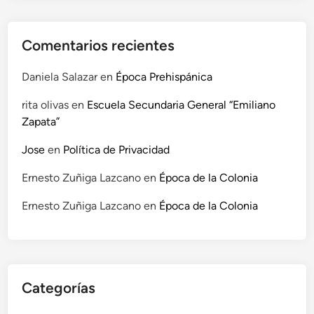
n
s
f
Comentarios recientes
o
r
Daniela Salazar
en
Época Prehispánica
m
rita olivas
en
Escuela Secundaria General “Emiliano
a
Zapata”
n
d
Jose
en
Política de Privacidad
o
N
Ernesto Zuñiga Lazcano
en
Época de la Colonia
u
Ernesto Zuñiga Lazcano
en
Época de la Colonia
e
s
t
r
o
Categorías
M
u