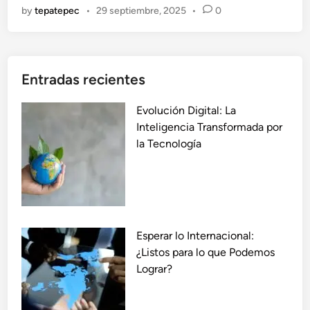
by
tepatepec
•
29 septiembre, 2025
•
0
i
n
a
n
Entradas recientes
d
o
Evolución Digital: La
l
Inteligencia Transformada por
a
la Tecnología
E
v
o
l
u
c
Esperar lo Internacional:
i
¿Listos para lo que Podemos
ó
Lograr?
n
: