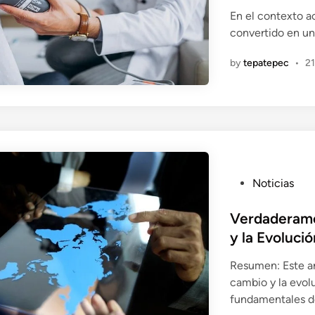
e
En el contexto a
d
convertido en un
i
n
by
tepatepec
•
21
P
Noticias
o
s
Verdaderame
t
y la Evoluci
e
Resumen: Este art
d
cambio y la evo
i
fundamentales 
n