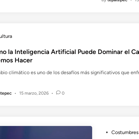
ultura
o la Inteligencia Artificial Puede Dominar el 
emos Hacer
bio climático es uno de los desafíos más significativos que en
atepec
•
15 marzo, 2026
•
0
P
Costumbres