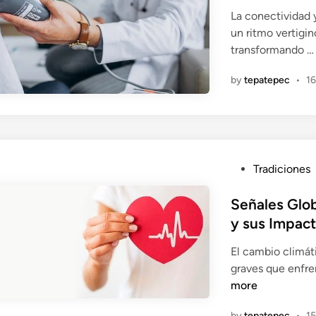
e
La conectividad 
d
un ritmo vertigin
i
transformando 
n
by
tepatepec
•
16
P
Tradiciones
o
s
Señales Glo
t
y sus Impac
e
El cambio climát
d
graves que enfre
i
more
n
by
tepatepec
•
15