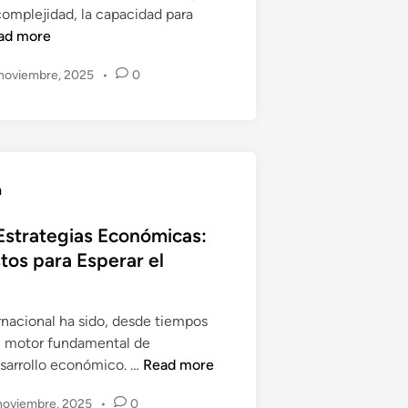
l
omplejidad, la capacidad para
t
M
P
ad more
o
u
u
s
n
e
 noviembre, 2025
•
0
E
d
d
c
o
e
o
D
n
o
ó
m
a
m
i
i
n
Estrategias Económicas:
c
a
tos para Esperar el
o
r
s
e
l
rnacional ha sido, desde tiempos
C
n motor fundamental de
a
C
sarrollo económico. …
Read more
m
o
b
noviembre, 2025
•
0
m