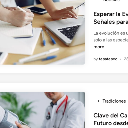
l
o
i
s
Esperar la E
z
t
Señales par
a
e
d
La evolución es 
d
a
solo a las especi
i
s
more
n
p
a
by
tepatepec
•
2
r
a
E
m
p
r
P
Tradiciones
e
o
s
s
Clave del C
a
t
Futuro desde
s