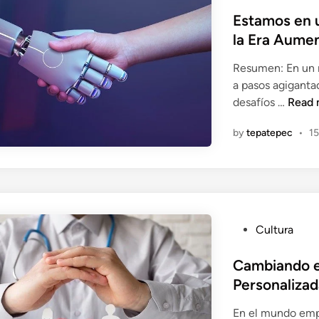
o
s
Estamos en 
t
la Era Aume
e
Resumen: En un 
d
a pasos agiganta
i
E
desafíos …
Read 
n
s
by
tepatepec
•
15
t
a
m
o
s
e
P
Cultura
n
o
u
s
Cambiando e
n
t
Personaliza
C
e
a
En el mundo empr
d