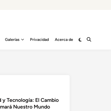
Switch
Galerías
Privacidad
Acerca de
Open
to
Search
dark
mode
 y Tecnología: El Cambio
rmará Nuestro Mundo