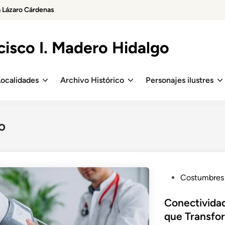
a Lázaro Cárdenas
isco I. Madero Hidalgo
Localidades
Archivo Histórico
Personajes ilustres
o
P
Costumbres
o
s
Conectividad
t
que Transfo