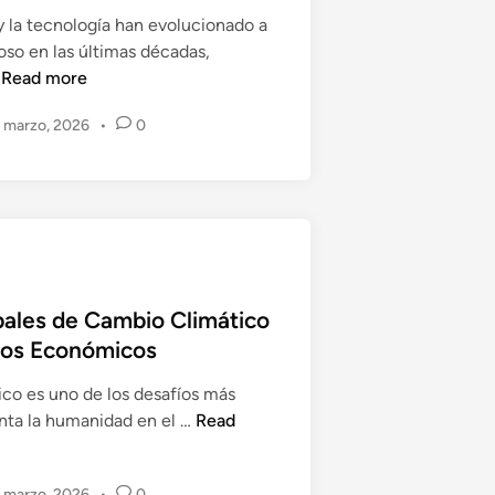
y la tecnología han evolucionado a
oso en las últimas décadas,
C
…
Read more
o
 marzo, 2026
•
0
n
e
c
t
i
v
i
d
bales de Cambio Climático
a
tos Económicos
d
ico es uno de los desafíos más
y
S
nta la humanidad en el …
Read
T
e
e
ñ
c
 marzo, 2026
•
0