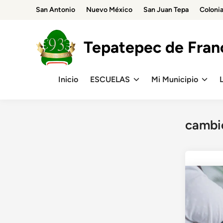
Skip
San Antonio
Nuevo México
San Juan Tepa
Coloni
to
content
Tepatepec de Franc
Inicio
ESCUELAS
Mi Municipio
cambi