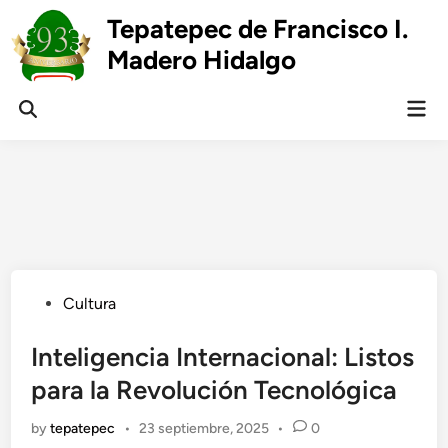
Skip
Tepatepec de Francisco I.
to
Madero Hidalgo
content
Mai
Open
Men
Search
Posted
Cultura
in
Inteligencia Internacional: Listos
para la Revolución Tecnológica
by
tepatepec
•
23 septiembre, 2025
•
0