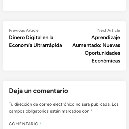
Navegación
Previous
Nex
Previous Article
Next Article
article:
artic
Dinero Digital en la
Aprendizaje
de
Economía Ultrarrápida
Aumentado: Nuevas
entradas
Oportunidades
Económicas
Deja un comentario
Tu dirección de correo electrónico no será publicada.
Los
campos obligatorios están marcados con
*
COMENTARIO
*