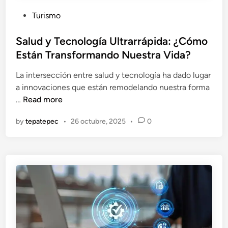
u
n
P
t
Turismo
:
o
u
E
s
Salud y Tecnología Ultrarrápida: ¿Cómo
r
s
t
o
Están Transformando Nuestra Vida?
p
e
E
e
La intersección entre salud y tecnología ha dado lugar
d
c
r
a innovaciones que están remodelando nuestra forma
i
o
a
S
…
Read more
n
n
n
a
ó
d
by
tepatepec
•
26 octubre, 2025
•
0
l
m
o
u
i
u
d
c
n
y
o
F
T
u
e
t
c
u
n
r
o
o