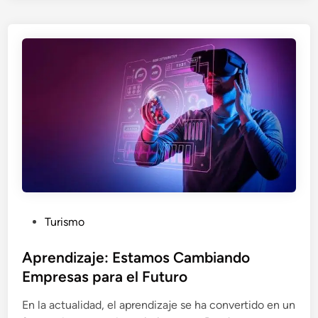
n
d
i
z
a
j
e
D
i
g
i
t
a
P
Turismo
l
o
:
s
Aprendizaje: Estamos Cambiando
L
t
Empresas para el Futuro
a
e
E
En la actualidad, el aprendizaje se ha convertido en un
d