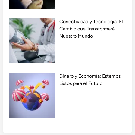
a
m
n
a
d
r
Conectividad y Tecnología: El
o
e
Cambio que Transformará
N
l
Nuestro Mundo
u
C
e
o
s
m
t
e
r
r
a
Dinero y Economía: Estemos
c
V
Listos para el Futuro
i
i
o
d
a
a
T
?
r
a
v