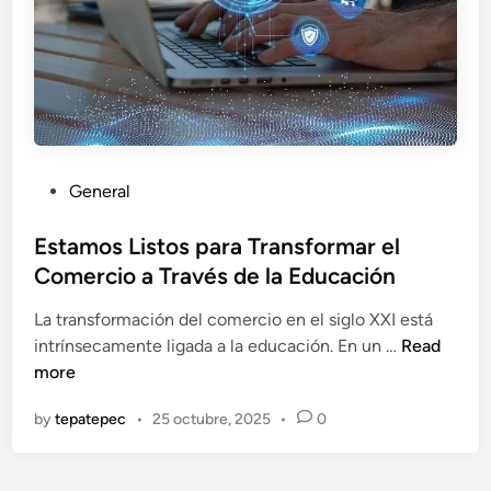
l
S
o
o
g
s
í
t
a
e
U
n
l
i
P
General
t
b
o
r
l
s
Estamos Listos para Transformar el
a
e
t
Comercio a Través de la Educación
r
e
r
La transformación del comercio en el siglo XXI está
d
á
E
intrínsecamente ligada a la educación. En un …
Read
i
p
s
more
n
i
t
d
by
tepatepec
•
25 octubre, 2025
•
0
a
a
m
:
o
¿