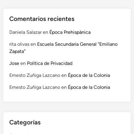
é
s
d
Comentarios recientes
e
l
Daniela Salazar
en
Época Prehispánica
a
E
rita olivas
en
Escuela Secundaria General “Emiliano
d
Zapata”
u
Jose
en
Política de Privacidad
c
a
Ernesto Zuñiga Lazcano
en
Época de la Colonia
c
i
Ernesto Zuñiga Lazcano
en
Época de la Colonia
ó
n
Categorías