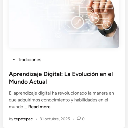
P
Tradiciones
o
s
Aprendizaje Digital: La Evolución en el
t
Mundo Actual
e
El aprendizaje digital ha revolucionado la manera en
d
que adquirimos conocimiento y habilidades en el
i
A
mundo …
Read more
n
p
by
tepatepec
•
31 octubre, 2025
•
0
r
e