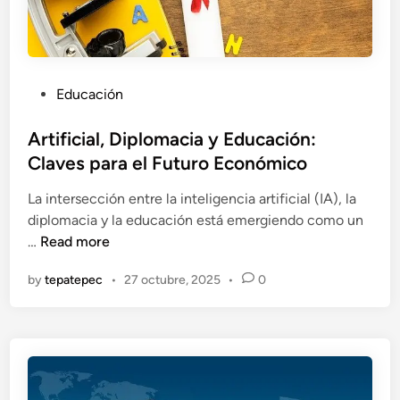
r
l
t
a
a
u
d
D
r
e
i
o
l
P
Educación
p
a
o
l
U
s
Artificial, Diplomacia y Educación:
o
l
t
Claves para el Futuro Económico
m
t
e
a
r
La intersección entre la inteligencia artificial (IA), la
d
c
a
diplomacia y la educación está emergiendo como un
i
i
r
A
…
Read more
n
a
r
r
:
á
by
tepatepec
•
27 octubre, 2025
•
0
t
N
p
i
u
i
f
e
d
i
v
a
c
a
I
i
s