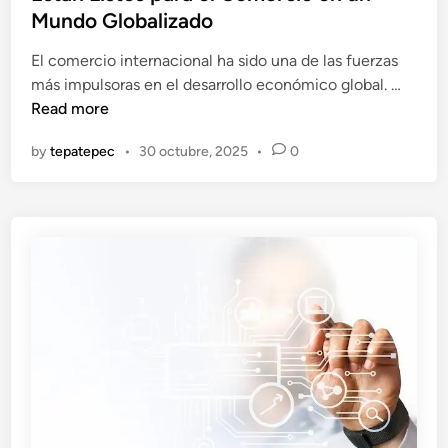
C
t
t
Mundo Globalizado
a
u
e
m
a
El comercio internacional ha sido una de las fuerzas
d
E
b
l
más impulsoras en el desarrollo económico global. …
i
s
i
Read more
n
t
a
by
tepatepec
•
30 octubre, 2025
•
0
á
n
n
d
L
o
i
E
s
m
t
p
o
r
s
e
p
s
a
a
r
s
a
p
e
a