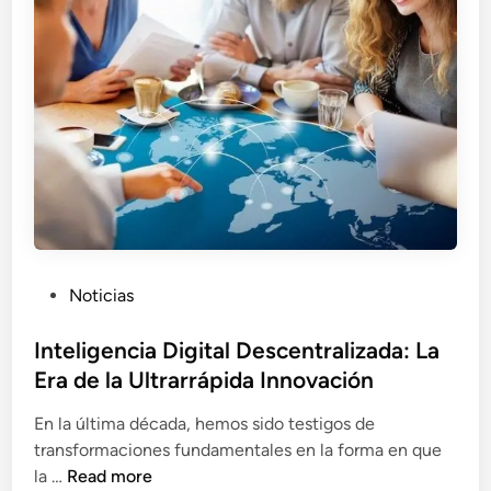
G
i
l
c
o
i
b
n
a
a
l
A
i
r
z
t
a
i
d
f
o
i
P
Noticias
c
o
i
s
Inteligencia Digital Descentralizada: La
a
t
Era de la Ultrarrápida Innovación
l
e
E
En la última década, hemos sido testigos de
d
s
transformaciones fundamentales en la forma en que
i
t
I
la …
Read more
n