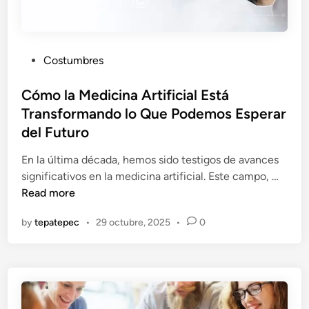
l
r
C
a
o
e
P
Costumbres
m
l
o
e
F
s
Cómo la Medicina Artificial Está
r
u
t
Transformando lo Que Podemos Esperar
c
t
e
i
u
del Futuro
d
o
r
i
En la última década, hemos sido testigos de avances
e
o
n
C
significativos en la medicina artificial. Este campo, …
n
ó
Read more
u
m
n
by
tepatepec
•
29 octubre, 2025
•
0
o
M
l
u
a
n
M
d
e
o
d