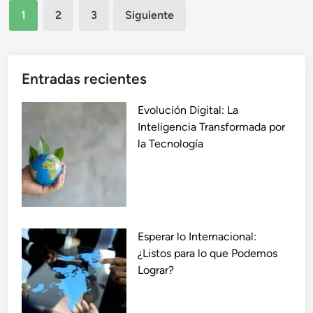
Paginación
s
C
1
2
3
Siguiente
L
de
ó
i
m
entradas
s
o
t
Entradas recientes
E
o
s
s
Evolución Digital: La
t
p
Inteligencia Transformada por
á
a
la Tecnología
n
r
T
a
r
T
a
r
n
a
s
Esperar lo Internacional:
n
f
¿Listos para lo que Podemos
s
o
Lograr?
f
r
o
m
r