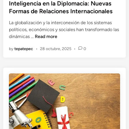
s
Inteligencia en la Diplomacia: Nuevas
P
e
t
Formas de Relaciones Internacionales
o
s
e
d
c
La globalización y la interconexión de los sistemas
d
e
e
políticos, económicos y sociales han transformado las
i
m
n
I
dinámicas …
Read more
n
o
t
n
s
r
by
tepatepec
•
28 octubre, 2025
•
0
t
E
a
e
s
l
l
p
i
i
e
z
g
r
a
e
a
d
n
r
a
c
d
:
i
e
L
a
l
a
e
F
E
n
u