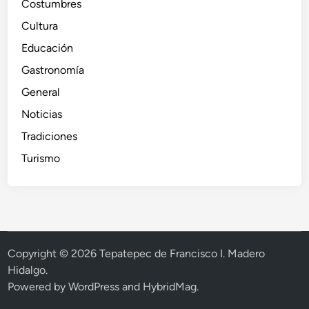
Costumbres
Cultura
Educación
Gastronomía
General
Noticias
Tradiciones
Turismo
Copyright © 2026
Tepatepec de Francisco I. Madero
Hidalgo
.
Powered by
WordPress
and
HybridMag
.