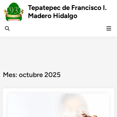
Skip
Tepatepec de Francisco I.
to
Madero Hidalgo
content
Mai
Open
Men
Search
Mes:
octubre 2025